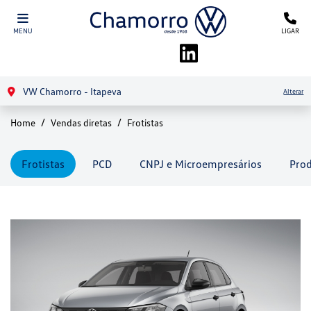
MENU
LIGAR
VW Chamorro - Itapeva
Alterar
Home
Vendas diretas
Frotistas
Frotistas
PCD
CNPJ e Microempresários
Prod