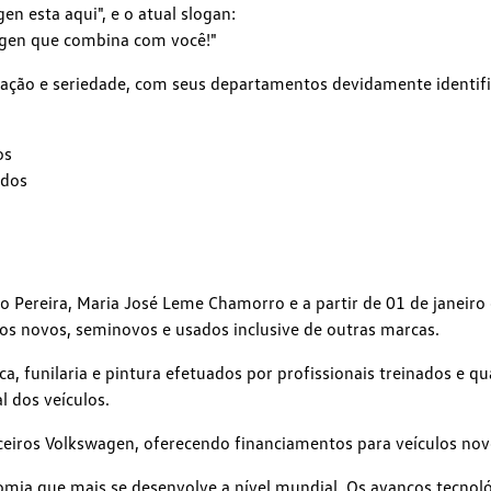
n esta aqui", e o atual slogan:
gen que combina com você!"
ação e seriedade, com seus departamentos devidamente identi
os
ados
 Pereira, Maria José Leme Chamorro e a partir de 01 de janeiro
os novos, seminovos e usados inclusive de outras marcas.
ca, funilaria e pintura efetuados por profissionais treinados e q
l dos veículos.
iros Volkswagen, oferecendo financiamentos para veículos novos
ia que mais se desenvolve a nível mundial. Os avanços tecnológi