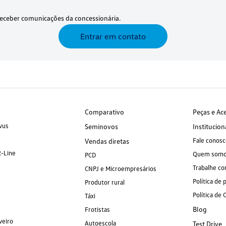
eceber comunicações da concessionária.
Entrar em contato
Comparativo
Peças e Ac
vus
Seminovos
Institucion
Fale conosc
Vendas diretas
R-Line
Quem som
PCD
Trabalhe co
CNPJ e Microempresários
Política de 
Produtor rural
Política de 
Táxi
Blog
Frotistas
veiro
Autoescola
Test Drive