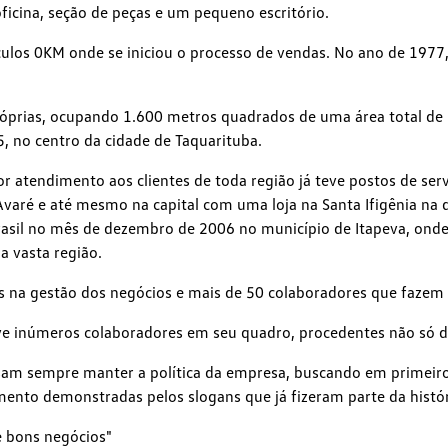
cina, seção de peças e um pequeno escritório.
los 0KM onde se iniciou o processo de vendas. No ano de 1977,
óprias, ocupando 1.600 metros quadrados de uma área total de 
5, no centro da cidade de Taquarituba.
atendimento aos clientes de toda região já teve postos de serv
ú, Avaré e até mesmo na capital com uma loja na Santa Ifigênia n
sil no mês de dezembro de 2006 no município de Itapeva, onde
a vasta região.
s na gestão dos negócios e mais de 50 colaboradores que faze
ve inúmeros colaboradores em seu quadro, procedentes não só d
am sempre manter a política da empresa, buscando em primeiro 
ento demonstradas pelos slogans que já fizeram parte da histór
e bons negócios"