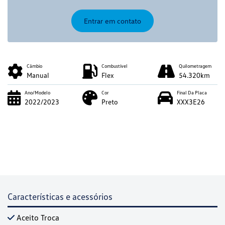
Entrar em contato
Câmbio
Combustível
Quilometragem
Manual
Flex
54.320km
Ano/Modelo
Cor
Final Da Placa
2022/2023
Preto
XXX3E26
Características e acessórios
Aceito Troca