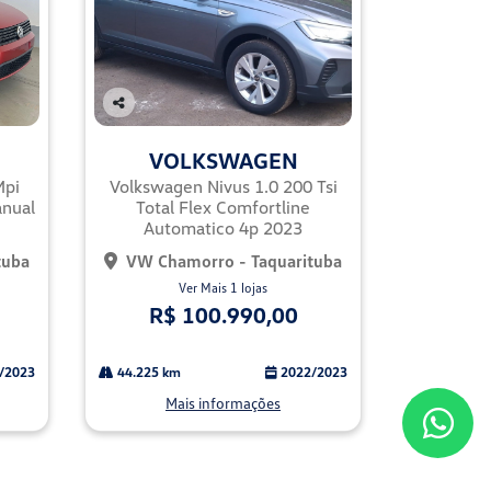
Co
mp
VOLKSWAGEN
arti
lhe
Mpi
Volkswagen Nivus 1.0 200 Tsi
anual
Total Flex Comfortline
Automatico 4p 2023
tuba
VW Chamorro - Taquarituba
Ver Mais 1 lojas
R$ 100.990,00
/2023
44.225 km
2022/2023
Mais informações