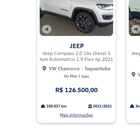
Co
Co
mp
mp
JEEP
arti
arti
lhe
lhe
Jeep Compass 2.0 16v Diesel S
Jee
4x4 Automatico 1.9 Flex 4p 2021
VW Chamorro - Taquarituba
Ver Mais 1 lojas
R$ 126.500,00
100.037 km
2021/2021
34
Mais informações