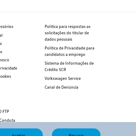
essórios
Politica para respostas as
solicitações do titular de
al
dados pessoais
o
Política de Privacidade para
os
candidatos a emprego
nosco
Sistema de Informações de
privacidade
Crédito SCR
Cookies
Volkswagen Service
Canal de Denúncia
D FTP
 Conduta
Aceitar
Recusar