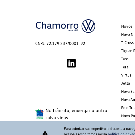
Novos
Novo Ni
T-Cross
CNPJ: 72.179.237/0001-92
Tiguan 
Taos
Tera
Virtus
Jetta
Nova Sa
Nova A
Polo Tra
No trânsito, enxergar o outro
Novo Po
salva vidas.
Para otimizar sua experiência durante a nave
pessoais respeitamos nossa
política de priva