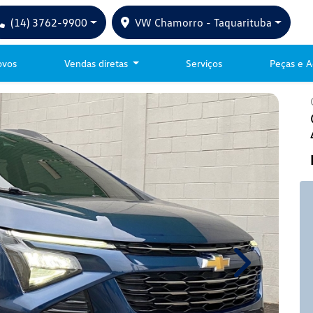
(14) 3762-9900
VW Chamorro - Taquarituba
ovos
Vendas diretas
Serviços
Peças e A
Next