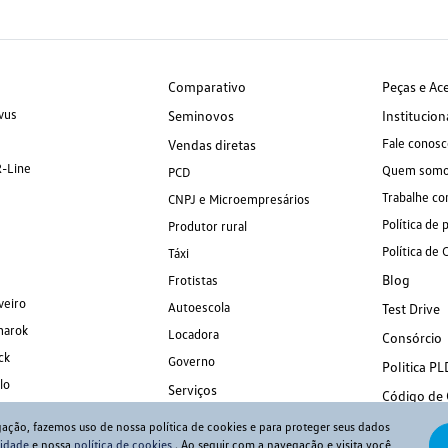
Comparativo
Peças e Ac
vus
Seminovos
Institucion
Fale conosc
Vendas diretas
R-Line
Quem som
PCD
Trabalhe co
CNPJ e Microempresários
Política de 
Produtor rural
Política de 
Táxi
Blog
Frotistas
veiro
Autoescola
Test Drive
marok
Locadora
Consórcio
ck
Governo
Politica PL
lo
Serviços
Código de
gação, fazemos uso de nossa política de cookies e para proteger seus dados
cidade
e nossa
política de cookies
. Ao seguir com a navegação e visita você