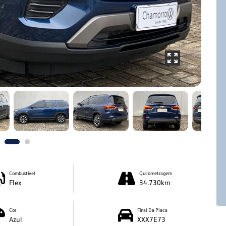
Combustível
Quilometragem
Flex
34.730km
Cor
Final Da Placa
Azul
XXX7E73