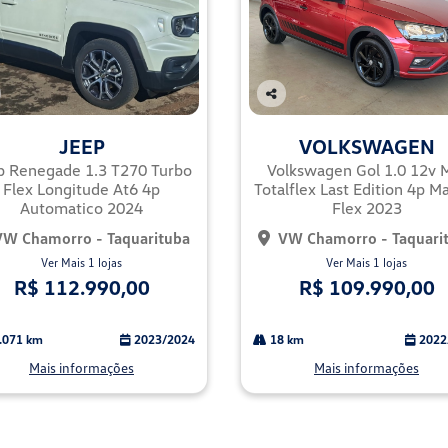
Co
mp
JEEP
VOLKSWAGEN
arti
lhe
p Renegade 1.3 T270 Turbo
Volkswagen Gol 1.0 12v 
Flex Longitude At6 4p
Totalflex Last Edition 4p M
Automatico 2024
Flex 2023
VW Chamorro - Taquarituba
VW Chamorro - Taquari
Ver Mais 1 lojas
Ver Mais 1 lojas
R$ 112.990,00
R$ 109.990,00
.071 km
2023/2024
18 km
2022
Mais informações
Mais informações