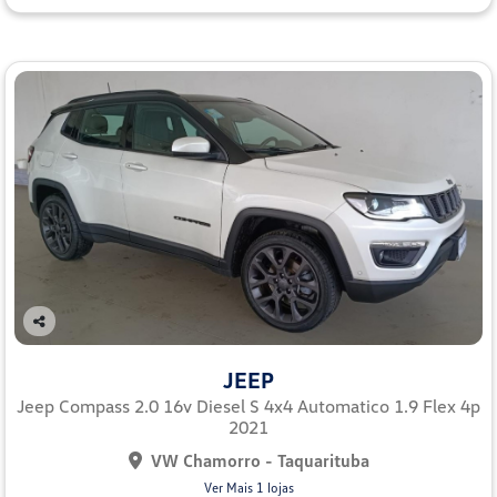
Co
mp
JEEP
arti
lhe
Jeep Compass 2.0 16v Diesel S 4x4 Automatico 1.9 Flex 4p
2021
VW Chamorro - Taquarituba
Ver Mais 1 lojas