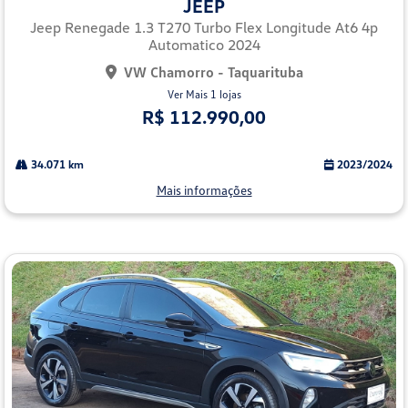
JEEP
arti
lhe
Jeep Renegade 1.3 T270 Turbo Flex Longitude At6 4p
Automatico 2024
VW Chamorro - Taquarituba
Ver Mais 1 lojas
R$ 112.990,00
34.071 km
2023/2024
Mais informações