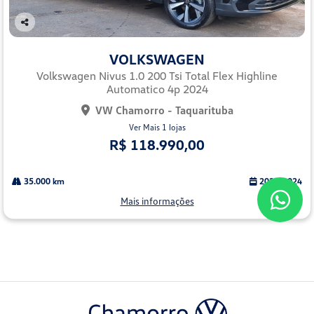
Co
mp
VOLKSWAGEN
arti
lhe
Volkswagen Nivus 1.0 200 Tsi Total Flex Highline
Automatico 4p 2024
VW Chamorro - Taquarituba
Ver Mais 1 lojas
R$ 118.990,00
35.000 km
2024/2024
Mais informações