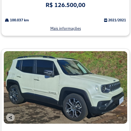
R$ 126.500,00
100.037 km
2021/2021
Mais informações
Co
mp