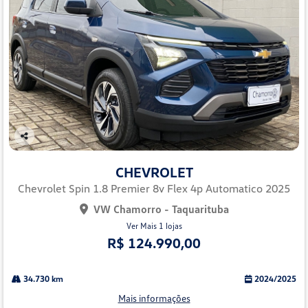
Co
mp
CHEVROLET
arti
lhe
Chevrolet Spin 1.8 Premier 8v Flex 4p Automatico 2025
VW Chamorro - Taquarituba
Ver Mais 1 lojas
R$ 124.990,00
34.730 km
2024/2025
Mais informações