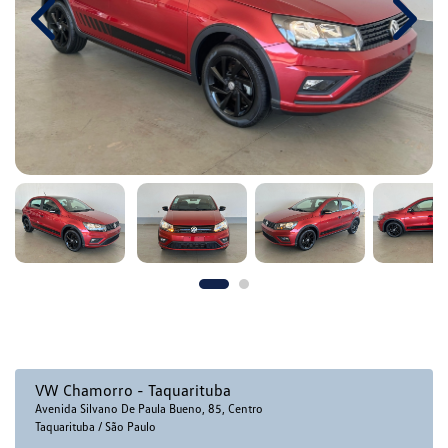
Previous
Next
VW Chamorro - Taquarituba
Avenida Silvano De Paula Bueno, 85, Centro
Taquarituba / São Paulo