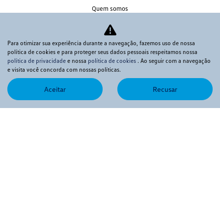
Quem somos
Trabalhe conosco
Política de privacidade
Para otimizar sua experiência durante a navegação, fazemos uso de nossa
Política de Cookies
política de cookies e para proteger seus dados pessoais respeitamos nossa
política de privacidade
e nossa
política de cookies
. Ao seguir com a navegação
Blog
e visita você concorda com nossas políticas.
Test Drive
Aceitar
Recusar
Consórcio
Politica PLD FTP
Código de Conduta
Politica para respostas as solicitações do titular de dados pessoais
Política de Privacidade para candidatos a emprego
Sistema de Informações de Crédito SCR
Volkswagen Service
Canal de Denúncia
No trânsito, enxergar o outro salva vidas.