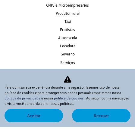
CNPJ e Microempresários
Produtor rural
Táxi
Frotistas
Autoescola
Locadora
Governo
Serviços
Peças e Acessórios
Institucional
Para otimizar sua experiência durante a navegação, fazemos uso de nossa
Fale conosco
política de cookies e para proteger seus dados pessoais respeitamos nossa
Quem somos
política de privacidade
e nossa
política de cookies
. Ao seguir com a navegação
e visita você concorda com nossas políticas.
Trabalhe conosco
Política de privacidade
Aceitar
Recusar
Política de Cookies
Blog