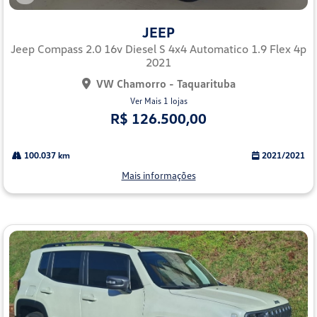
Co
mp
JEEP
arti
lhe
Jeep Compass 2.0 16v Diesel S 4x4 Automatico 1.9 Flex 4p
2021
VW Chamorro - Taquarituba
Ver Mais 1 lojas
R$ 126.500,00
100.037 km
2021/2021
Mais informações