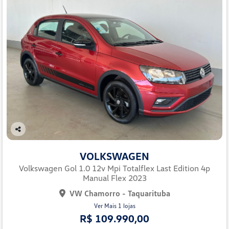
Co
mp
VOLKSWAGEN
arti
lhe
Volkswagen Gol 1.0 12v Mpi Totalflex Last Edition 4p
Manual Flex 2023
VW Chamorro - Taquarituba
Ver Mais 1 lojas
R$ 109.990,00