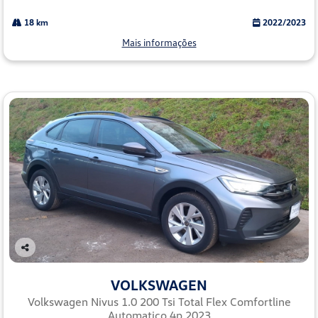
18 km
2022/2023
Mais informações
Co
mp
VOLKSWAGEN
arti
lhe
Volkswagen Nivus 1.0 200 Tsi Total Flex Comfortline
Automatico 4p 2023