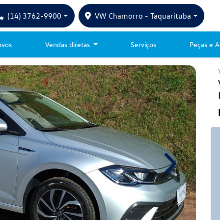
(14) 3762-9900
VW Chamorro - Taquarituba
ovos
Vendas diretas
Serviços
Peças e A
Next