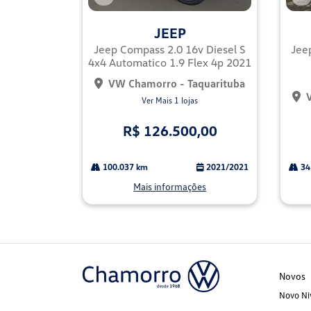
Co
Co
mp
mp
JEEP
arti
arti
lhe
lhe
Jeep Compass 2.0 16v Diesel S
Jee
4x4 Automatico 1.9 Flex 4p 2021
VW Chamorro - Taquarituba
Ver Mais 1 lojas
R$ 126.500,00
100.037 km
2021/2021
34
Mais informações
Novos
Novo Ni