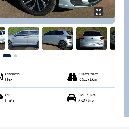
Combustível
Quilometragem
Flex
66.191km
Cor
Final Da Placa
Prata
XXX7J45