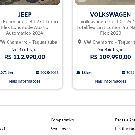
Co
mp
JEEP
VOLKSWAGEN
arti
lhe
p Renegade 1.3 T270 Turbo
Volkswagen Gol 1.0 12v 
Flex Longitude At6 4p
Totalflex Last Edition 4p M
Automatico 2024
Flex 2023
VW Chamorro - Taquarituba
VW Chamorro - Taquari
Ver Mais 1 lojas
Ver Mais 1 lojas
R$ 112.990,00
R$ 109.990,00
.071 km
2023/2024
18 km
2022
Mais informações
Mais informações
Comparativo
Peças e Ac
vus
Seminovos
Institucion