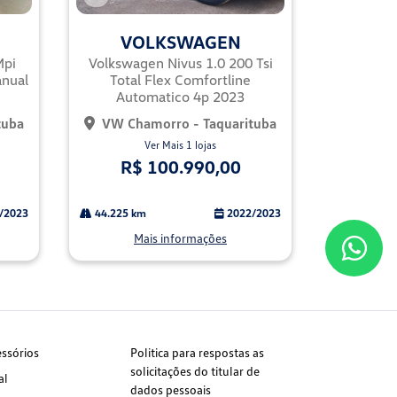
Co
mp
VOLKSWAGEN
arti
lhe
Mpi
Volkswagen Nivus 1.0 200 Tsi
anual
Total Flex Comfortline
Automatico 4p 2023
tuba
VW Chamorro - Taquarituba
Ver Mais 1 lojas
R$ 100.990,00
/2023
44.225 km
2022/2023
Mais informações
essórios
Politica para respostas as
solicitações do titular de
al
dados pessoais