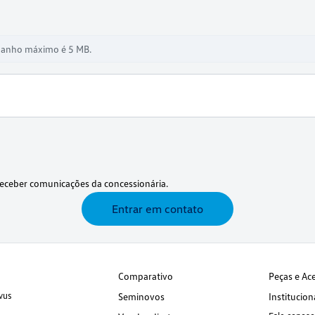
manho máximo é 5 MB.
eceber comunicações da concessionária.
Entrar em contato
Comparativo
Peças e Ac
vus
Seminovos
Institucion