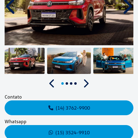
Anterior
Próx
Anterior
Próximo
Contato
(14) 3762-9900
Whatsapp
(15) 3524-9910