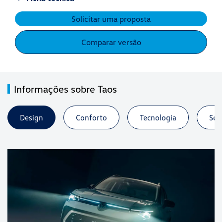
Solicitar uma proposta
Comparar versão
Informações sobre Taos
Design
Conforto
Tecnologia
Seg