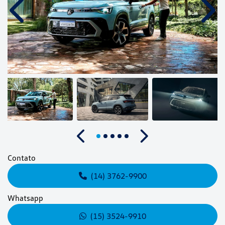
Anterior
Próx
Anterior
Próximo
Contato
(14) 3762-9900
Whatsapp
(15) 3524-9910